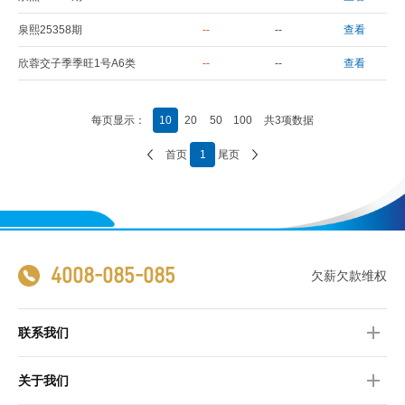
泉熙25358期
--
--
查看
欣蓉交子季季旺1号A6类
--
--
查看
每页显示：
10
20
50
100
共3项数据
首页
1
尾页
4008-085-085
欠薪欠款维权
联系我们
关于我们