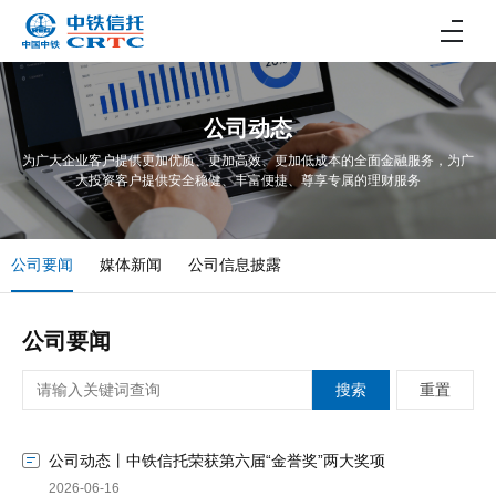
公司动态
为广大企业客户提供更加优质、更加高效、更加低成本的全面金融服务，为广
大投资客户提供安全稳健、丰富便捷、尊享专属的理财服务
公司要闻
媒体新闻
公司信息披露
公司要闻
搜索
重置
公司动态丨中铁信托荣获第六届“金誉奖”两大奖项
2026-06-16