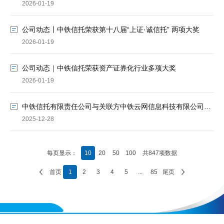
2026-01-19
公司动态丨中铁信托荣获第十八届“上证·诚信托” 两项大奖
2026-01-19
公司动态｜中铁信托荣获资产证券化行业多项大奖
2026-01-19
中铁信托有限责任公司与关联方中铁云网信息科技有限公司逐笔关联交易的信息披露公告(其他-2)
2025-12-28
每页显示：
10
20
50
100
共847项数据
首页
1
2
3
4
5
...
85
尾页