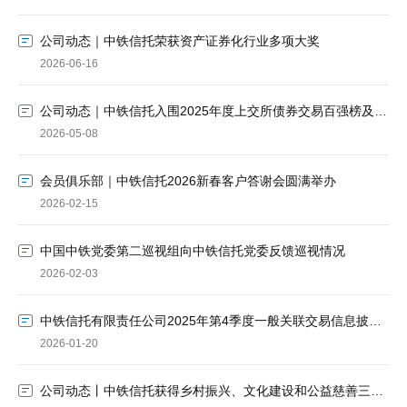
公司动态｜中铁信托荣获资产证券化行业多项大奖
2026-06-16
公司动态｜中铁信托入围2025年度上交所债券交易百强榜及信托行业分类十强榜
2026-05-08
会员俱乐部｜中铁信托2026新春客户答谢会圆满举办
2026-02-15
中国中铁党委第二巡视组向中铁信托党委反馈巡视情况
2026-02-03
中铁信托有限责任公司2025年第4季度一般关联交易信息披露-编号为20260120
2026-01-20
公司动态丨中铁信托获得乡村振兴、文化建设和公益慈善三个奖项